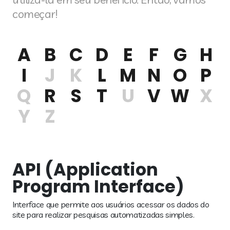
começar!
A
B
C
D
E
F
G
H
I
J
K
L
M
N
O
P
Q
R
S
T
U
V
W
X
Y
Z
API (Application
Program Interface)
Interface que permite aos usuários acessar os dados do
site para realizar pesquisas automatizadas simples.