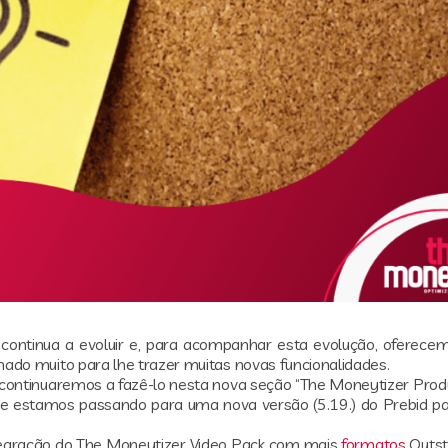
continua a evoluir e, para acompanhar esta evolução, oferece
do muito para lhe trazer muitas novas funcionalidades.
continuaremos a fazê-lo nesta nova seção “The Moneytizer Prod
e estamos passando para uma nova versão (5.19.) do Prebid pa
egração do The Moneytizer Video Pack com mais
formatos
Outst