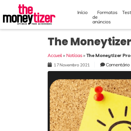
início
formatos
te
de
anúncios
The Moneytizer
Accueil
»
Notícias
»
The Moneytizer Pro
Comentário
17 Novembro 2021