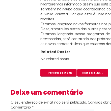
manteremos informado assim que este pa
Também há muita coisa acontecendo com
e Smile Wanted. Por que esta é uma boa n
receitas.
Estamos lançando novos formatos nos pr
Deseja testá-los antes das outras pess
Estamos lançando nosso programa de t
necessárias, será contatado nas próxim
as novas características que estamos d
Related Posts:
No related posts.
Navegação de artigos
← Previous post link
Next post link →
Deixe um comentário
O seu endereço de email não será publicado.
Campos obri
Comentário
*