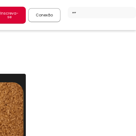
Inscreva-
Conexão
se