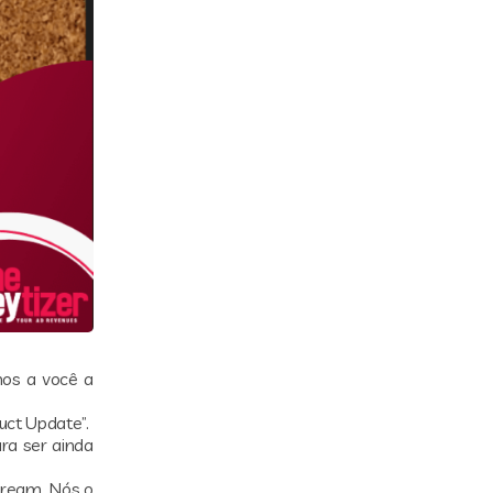
mos a você a
uct Update”.
ra ser ainda
ream. Nós o