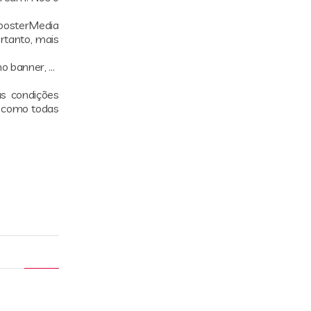
RoosterMedia
ortanto, mais
no banner, …
s condições
m como todas