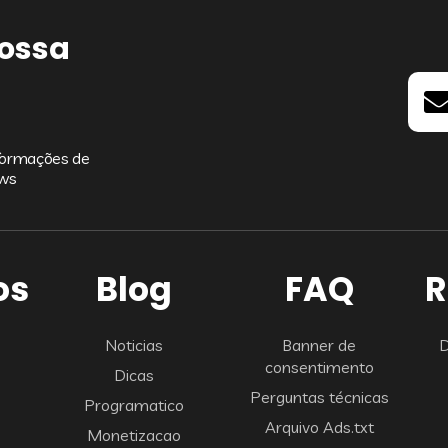
nossa
nformações de
ews
os
Blog
FAQ
R
Noticias
Banner de
D
consentimento
Dicas
Perguntas técnicas
Programatico
Arquivo Ads.txt
Monetizacao