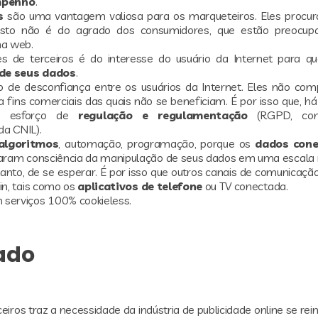
empenho
.
s
são uma vantagem valiosa para os marqueteiros. Eles procura
isto não é do agrado dos consumidores, que estão preocu
na web.
es de terceiros é do interesse do usuário da Internet para q
de seus dados
.
o de desconfiança entre os usuários da Internet. Eles não c
 fins comerciais das quais não se beneficiam. É por isso que, há
m esforço de
regulação e regulamentação
(RGPD, cons
a CNIL).
algoritmos
, automação, programação, porque os
dados con
maram consciência da manipulação de seus dados em uma escala 
anto, de se esperar. É por isso que outros canais de comunicaç
in, tais como os
aplicativos de telefone
ou TV conectada.
serviços 100% cookieless.
ado
eiros traz a necessidade da indústria de publicidade online se rei