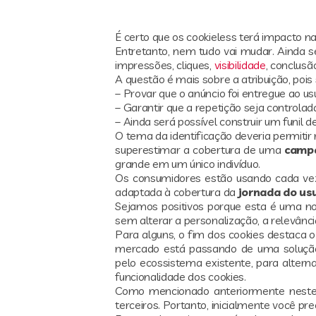
É certo que os cookieless terá impacto na
Entretanto, nem tudo vai mudar. Ainda
impressões, cliques,
visibilidade
, conclus
A questão é mais sobre a atribuição, pois 
– Provar que o anúncio foi entregue ao usu
– Garantir que a repetição seja controlad
– Ainda será possível construir um funil 
O tema da identificação deveria permitir 
superestimar a cobertura de uma
camp
grande em um único indivíduo.
Os consumidores estão usando cada vez 
adaptada à cobertura da
jornada do us
Sejamos positivos porque esta é uma nov
sem alterar a personalização, a relevância
Para alguns, o fim dos cookies destaca 
mercado está passando de uma solução 
pelo ecossistema existente, para alter
funcionalidade dos cookies.
Como mencionado anteriormente neste a
terceiros. Portanto, inicialmente você prec