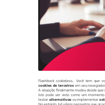
Flashback cookieless… Você tem que v
cookies de terceiros
em seu navegador
A situação finalmente mudou desde que s
Isto pode ser visto como um momento d
testar
alternativas
ou implementar
sol
No entanto, há várias perguntas que ac