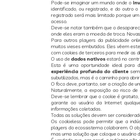
Pode-se imaginar um mundo onde o
inv
identificado, ou registrado, e do outro 
registrado será mais limitado porque um 
acesso.
Deve-se notar também que o desaparec
onde eles eram a moeda de troca. Novas
Para outros players da publicidade onl
muitos vieses embutidos. Eles vêem este
com cookies de terceiros para medir as d
O uso de
dados nativos
estará no centr
Esta é uma oportunidade ideal para
experiência profunda do cliente
sem 
subutilizados, mas é o caminho para abri
O foco deve, portanto, ser a criação de 
Naturalmente, a exposição ao risco de e
Deve-se lembrar que o cookie é gratuito
garante ao usuário da Internet qual
informações coletadas.
Todas as soluções devem ser considerad
Os cookieless pode permitir que a indú
players do ecossistema colaborem. O obje
mas uma solução que coloque o usuário 
É verdade que, em geral, a indústria não 