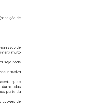
(medição de
 impressão de
número muito
ra seja mais
os intrusiva
scenta que o
 e dominadas
nas parte da
s cookies de