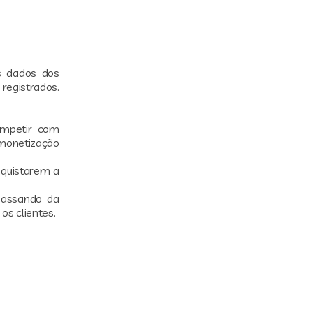
s dados dos
 registrados.
ompetir com
 monetização
nquistarem a
 passando da
os clientes.