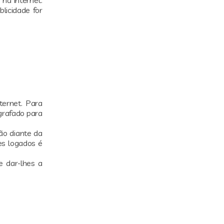
licidade for
ternet. Para
ografado para
ão diante da
es logados é
e dar-lhes a