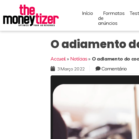
início
formatos
te
de
anúncios
O adiamento do
Accueil
»
Notícias
»
O adiamento do coo
Comentário
3 Março 2022