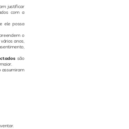
m justificar
pados com a
ue ele possa
ompreendem o
 vários anos,
entimento,
ectados
são
maior.
ão assumiram
nventar.