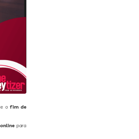
bre o
fim de
online
para