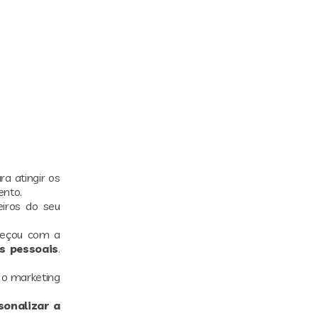
a atingir os
nto.
iros do seu
meçou com a
s pessoais
.
 o marketing
sonalizar a