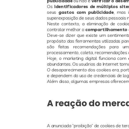
publicidade
ou não e
verificar o des
Os
identificadores de múltiplos site
seus
gastos com publicidade
, mas 
superexposição de seus dados pessoais 
Neste contexto, a eliminação de cooki
controlar melhor o
compartilhamento 
Deve-se dizer que existe um sentiment
propósito das ferramentas utilizadas para
são feitas recomendações para u
processamento, coleta, recomendações d
Hoje, o marketing digital funciona com
abundantes. Os usuários da Internet to
O desaparecimento dos cookies era, port
e dependem do uso de credenciais de log
Além disso, algumas empresas oferecem 
A reação do merc
A anunciada “proibição” de cookies de terc