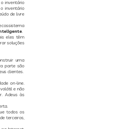
o inventário
 o inventário
eúdo de livre
ecossistema
nteligente
.
ois eles têm
rar soluções
nstruir uma
a parte são
us clientes.
ade on-line.
olátil e não
r. Adeus às
rta.
que todos os
de terceiros,
 na Internet.