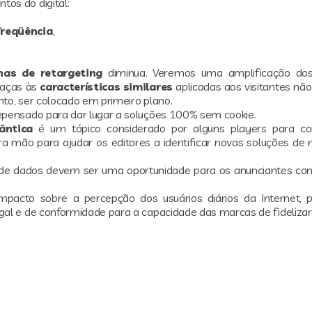
os do digital:
freqüência
,
as de retargeting
diminua. Veremos uma amplificação do
graças às
características similares
aplicadas aos visitantes não
to, ser colocado em primeiro plano.
epensado para dar lugar a soluções 100% sem cookie.
ântica
é um tópico considerado por alguns players para c
ira mão para ajudar os editores a identificar novas soluções de
de dados devem ser uma oportunidade para os anunciantes co
mpacto sobre a percepção dos usuários diários da Internet,
al e de conformidade para a capacidade das marcas de fidelizar 