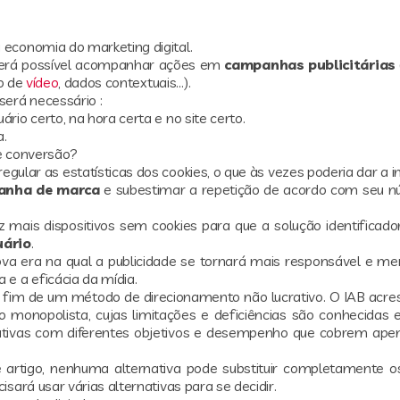
 economia do marketing digital.
 será possível acompanhar ações em
campanhas publicitárias
ão de
vídeo
, dados contextuais…).
será necessário :
ário certo, na hora certa e no site certo.
a.
de conversão?
regular as estatísticas dos cookies, o que às vezes poderia dar a
anha de marca
e subestimar a repetição de acordo com seu 
mais dispositivos sem cookies para que a solução identificado
uário
.
a era na qual a publicidade se tornará mais responsável e men
 e a eficácia da mídia.
o fim de um método de direcionamento não lucrativo. O IAB acre
monopolista, cujas limitações e deficiências são conhecidas
nativas com diferentes objetivos e desempenho que cobrem ape
rtigo, nenhuma alternativa pode substituir completamente o
isará usar várias alternativas para se decidir.