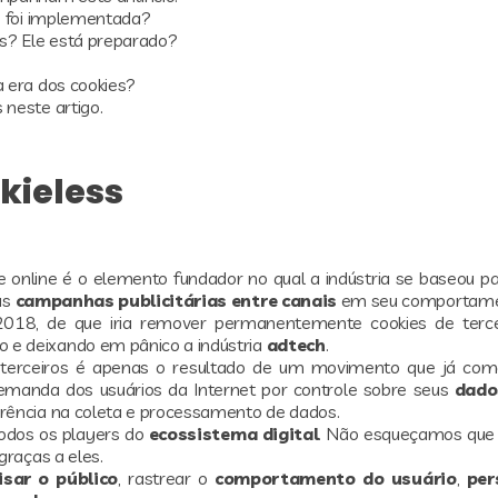
ão foi implementada?
ss? Ele está preparado?
a era dos cookies?
neste artigo.
kieless
 online é o elemento fundador no qual a indústria se baseou par
as
campanhas publicitárias entre canais
em seu comportame
018, de que iria remover permanentemente cookies de terce
e deixando em pânico a indústria
adtech
.
de terceiros é apenas o resultado de um movimento que já co
emanda dos usuários da Internet por controle sobre seus
dado
rência na coleta e processamento de dados.
todos os players do
ecossistema digital
. Não esqueçamos que
graças a eles.
isar o público
, rastrear o
comportamento do usuário
,
per