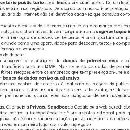
entário publicitário
será dividido em duas partes. De um lado 
o inventário não registrado. De acordo com nossa interpretação,
usuário da Internet não se identifica cada vez que consulta cont
imento de cookies de terceiros é uma enorme mudança em um 
 soluções e alternativas devem surgir para uma
segmentação i
ine, a remoção de cookies de terceiros é uma oportunidade, p
 anúncio como uma oportunidade para descobrir, testar e compa
iferenças e vantagens.
o do debate.
 desenvolver a abordagem de
dados de primeira mão
e co
transferi-la para um
DMP
. No momento, os dados de primeir
r fortes relações entre as empresas que têm presença on-line e se
um
banco de dados nativo qualitativo
.
liminar cookies de terceiros é real para os players da publicid
, tem poucos custos associados, mas tem a desvantagem de ser v
quer permanência quando eles são apagados de seu navegado
as. Quer seja a
Privacy Sandbox
do Google ou a web adtech abe
stria abrace a transparência e dê um impulso adicional para 
tivo não é encontrar uma solução que seja idêntica aos cookies 
da web em primeiro lugar com valor agregado.
conseguiu explicar de forma eficaz aos usuários o valor da “troca”